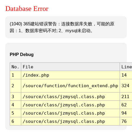
Database Error
(1040) 365建站错误警告：连接数据库失败，可能的原
因：1、数据库密码不对; 2、mysql未启动。
PHP Debug
No.
File
Line
1
/index.php
14
2
/source/function/function_extend.php
324
3
/source/class/jzmysql.class.php
211
4
/source/class/jzmysql.class.php
62
5
/source/class/jzmysql.class.php
94
6
/source/class/jzmysql.class.php
76