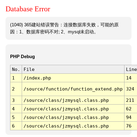
Database Error
(1040) 365建站错误警告：连接数据库失败，可能的原
因：1、数据库密码不对; 2、mysql未启动。
PHP Debug
No.
File
Line
1
/index.php
14
2
/source/function/function_extend.php
324
3
/source/class/jzmysql.class.php
211
4
/source/class/jzmysql.class.php
62
5
/source/class/jzmysql.class.php
94
6
/source/class/jzmysql.class.php
76