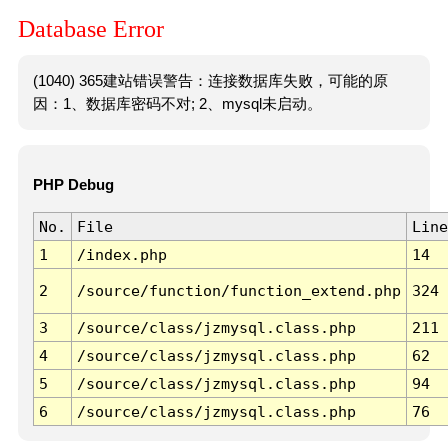
Database Error
(1040) 365建站错误警告：连接数据库失败，可能的原
因：1、数据库密码不对; 2、mysql未启动。
PHP Debug
No.
File
Line
1
/index.php
14
2
/source/function/function_extend.php
324
3
/source/class/jzmysql.class.php
211
4
/source/class/jzmysql.class.php
62
5
/source/class/jzmysql.class.php
94
6
/source/class/jzmysql.class.php
76