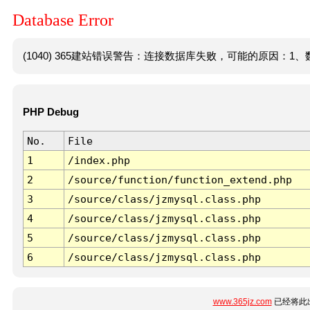
Database Error
(1040) 365建站错误警告：连接数据库失败，可能的原因：1、数
PHP Debug
No.
File
1
/index.php
2
/source/function/function_extend.php
3
/source/class/jzmysql.class.php
4
/source/class/jzmysql.class.php
5
/source/class/jzmysql.class.php
6
/source/class/jzmysql.class.php
www.365jz.com
已经将此