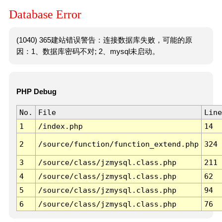
Database Error
(1040) 365建站错误警告：连接数据库失败，可能的原
因：1、数据库密码不对; 2、mysql未启动。
PHP Debug
No.
File
Line
1
/index.php
14
2
/source/function/function_extend.php
324
3
/source/class/jzmysql.class.php
211
4
/source/class/jzmysql.class.php
62
5
/source/class/jzmysql.class.php
94
6
/source/class/jzmysql.class.php
76