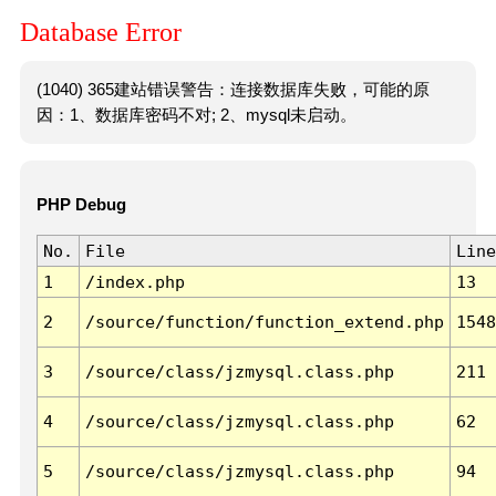
Database Error
(1040) 365建站错误警告：连接数据库失败，可能的原
因：1、数据库密码不对; 2、mysql未启动。
PHP Debug
No.
File
Line
1
/index.php
13
2
/source/function/function_extend.php
1548
3
/source/class/jzmysql.class.php
211
4
/source/class/jzmysql.class.php
62
5
/source/class/jzmysql.class.php
94