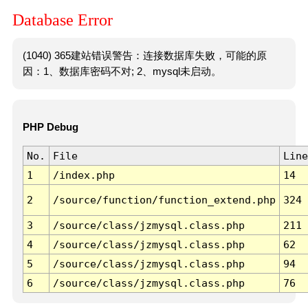
Database Error
(1040) 365建站错误警告：连接数据库失败，可能的原
因：1、数据库密码不对; 2、mysql未启动。
PHP Debug
No.
File
Line
1
/index.php
14
2
/source/function/function_extend.php
324
3
/source/class/jzmysql.class.php
211
4
/source/class/jzmysql.class.php
62
5
/source/class/jzmysql.class.php
94
6
/source/class/jzmysql.class.php
76