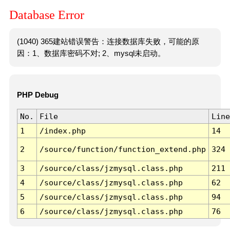
Database Error
(1040) 365建站错误警告：连接数据库失败，可能的原
因：1、数据库密码不对; 2、mysql未启动。
PHP Debug
No.
File
Line
1
/index.php
14
2
/source/function/function_extend.php
324
3
/source/class/jzmysql.class.php
211
4
/source/class/jzmysql.class.php
62
5
/source/class/jzmysql.class.php
94
6
/source/class/jzmysql.class.php
76