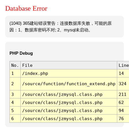
Database Error
(1040) 365建站错误警告：连接数据库失败，可能的原
因：1、数据库密码不对; 2、mysql未启动。
PHP Debug
No.
File
Line
1
/index.php
14
2
/source/function/function_extend.php
324
3
/source/class/jzmysql.class.php
211
4
/source/class/jzmysql.class.php
62
5
/source/class/jzmysql.class.php
94
6
/source/class/jzmysql.class.php
76