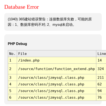
Database Error
(1040) 365建站错误警告：连接数据库失败，可能的原
因：1、数据库密码不对; 2、mysql未启动。
PHP Debug
No.
File
Line
1
/index.php
14
2
/source/function/function_extend.php
324
3
/source/class/jzmysql.class.php
211
4
/source/class/jzmysql.class.php
62
5
/source/class/jzmysql.class.php
94
6
/source/class/jzmysql.class.php
76