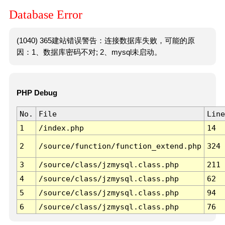
Database Error
(1040) 365建站错误警告：连接数据库失败，可能的原
因：1、数据库密码不对; 2、mysql未启动。
PHP Debug
No.
File
Line
1
/index.php
14
2
/source/function/function_extend.php
324
3
/source/class/jzmysql.class.php
211
4
/source/class/jzmysql.class.php
62
5
/source/class/jzmysql.class.php
94
6
/source/class/jzmysql.class.php
76