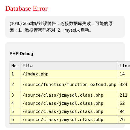
Database Error
(1040) 365建站错误警告：连接数据库失败，可能的原
因：1、数据库密码不对; 2、mysql未启动。
PHP Debug
No.
File
Line
1
/index.php
14
2
/source/function/function_extend.php
324
3
/source/class/jzmysql.class.php
211
4
/source/class/jzmysql.class.php
62
5
/source/class/jzmysql.class.php
94
6
/source/class/jzmysql.class.php
76