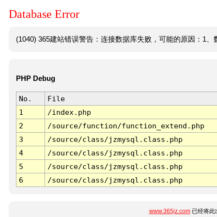
Database Error
(1040) 365建站错误警告：连接数据库失败，可能的原因：1、数
PHP Debug
No.
File
1
/index.php
2
/source/function/function_extend.php
3
/source/class/jzmysql.class.php
4
/source/class/jzmysql.class.php
5
/source/class/jzmysql.class.php
6
/source/class/jzmysql.class.php
www.365jz.com
已经将此