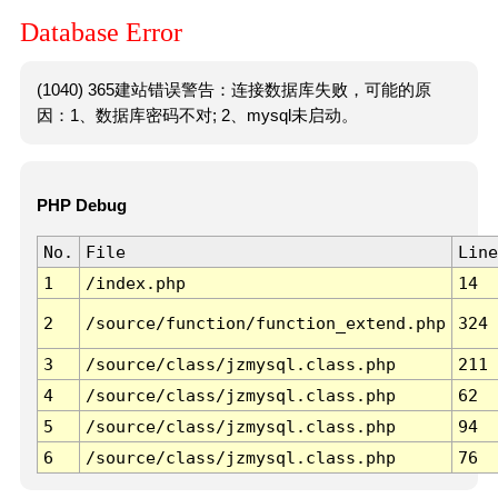
Database Error
(1040) 365建站错误警告：连接数据库失败，可能的原
因：1、数据库密码不对; 2、mysql未启动。
PHP Debug
No.
File
Line
1
/index.php
14
2
/source/function/function_extend.php
324
3
/source/class/jzmysql.class.php
211
4
/source/class/jzmysql.class.php
62
5
/source/class/jzmysql.class.php
94
6
/source/class/jzmysql.class.php
76