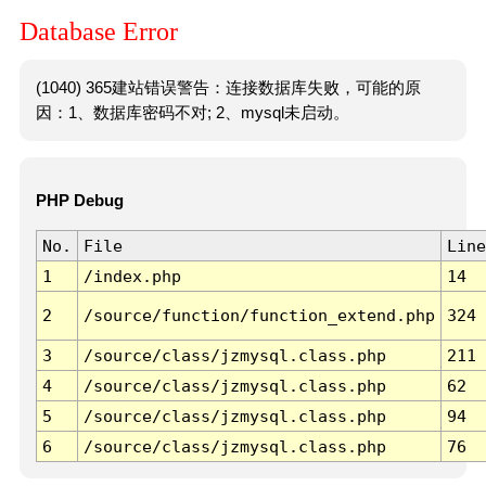
Database Error
(1040) 365建站错误警告：连接数据库失败，可能的原
因：1、数据库密码不对; 2、mysql未启动。
PHP Debug
No.
File
Line
1
/index.php
14
2
/source/function/function_extend.php
324
3
/source/class/jzmysql.class.php
211
4
/source/class/jzmysql.class.php
62
5
/source/class/jzmysql.class.php
94
6
/source/class/jzmysql.class.php
76