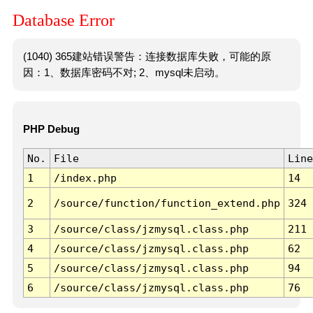
Database Error
(1040) 365建站错误警告：连接数据库失败，可能的原
因：1、数据库密码不对; 2、mysql未启动。
PHP Debug
No.
File
Line
1
/index.php
14
2
/source/function/function_extend.php
324
3
/source/class/jzmysql.class.php
211
4
/source/class/jzmysql.class.php
62
5
/source/class/jzmysql.class.php
94
6
/source/class/jzmysql.class.php
76