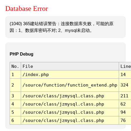
Database Error
(1040) 365建站错误警告：连接数据库失败，可能的原
因：1、数据库密码不对; 2、mysql未启动。
PHP Debug
No.
File
Line
1
/index.php
14
2
/source/function/function_extend.php
324
3
/source/class/jzmysql.class.php
211
4
/source/class/jzmysql.class.php
62
5
/source/class/jzmysql.class.php
94
6
/source/class/jzmysql.class.php
76