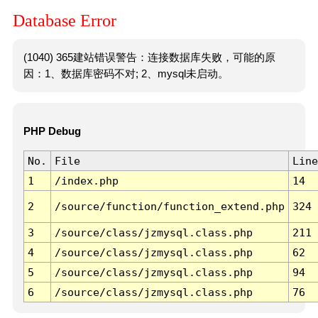
Database Error
(1040) 365建站错误警告：连接数据库失败，可能的原
因：1、数据库密码不对; 2、mysql未启动。
PHP Debug
No.
File
Line
1
/index.php
14
2
/source/function/function_extend.php
324
3
/source/class/jzmysql.class.php
211
4
/source/class/jzmysql.class.php
62
5
/source/class/jzmysql.class.php
94
6
/source/class/jzmysql.class.php
76