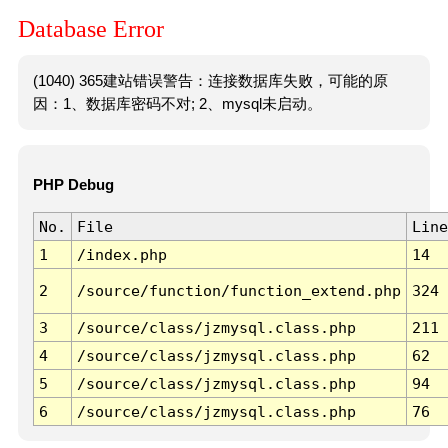
Database Error
(1040) 365建站错误警告：连接数据库失败，可能的原
因：1、数据库密码不对; 2、mysql未启动。
PHP Debug
No.
File
Line
1
/index.php
14
2
/source/function/function_extend.php
324
3
/source/class/jzmysql.class.php
211
4
/source/class/jzmysql.class.php
62
5
/source/class/jzmysql.class.php
94
6
/source/class/jzmysql.class.php
76