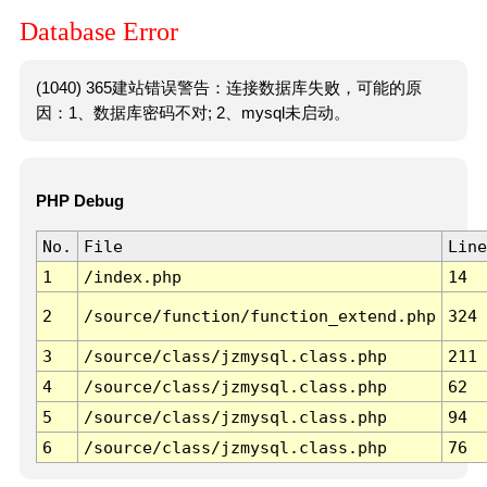
Database Error
(1040) 365建站错误警告：连接数据库失败，可能的原
因：1、数据库密码不对; 2、mysql未启动。
PHP Debug
No.
File
Line
1
/index.php
14
2
/source/function/function_extend.php
324
3
/source/class/jzmysql.class.php
211
4
/source/class/jzmysql.class.php
62
5
/source/class/jzmysql.class.php
94
6
/source/class/jzmysql.class.php
76