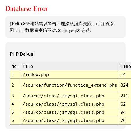
Database Error
(1040) 365建站错误警告：连接数据库失败，可能的原
因：1、数据库密码不对; 2、mysql未启动。
PHP Debug
No.
File
Line
1
/index.php
14
2
/source/function/function_extend.php
324
3
/source/class/jzmysql.class.php
211
4
/source/class/jzmysql.class.php
62
5
/source/class/jzmysql.class.php
94
6
/source/class/jzmysql.class.php
76